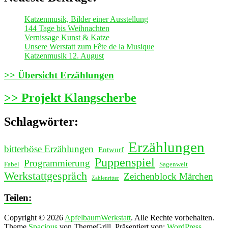
Katzenmusik, Bilder einer Ausstellung
144 Tage bis Weihnachten
Vernissage Kunst & Katze
Unsere Werstatt zum Fête de la Musique
Katzenmusik 12. August
>> Übersicht Erzählungen
>> Projekt Klangscherbe
Schlagwörter:
Erzählungen
bitterböse Erzählungen
Entwurf
Puppenspiel
Programmierung
Fabel
Sagenwelt
Werkstattgespräch
Zeichenblock Märchen
Zahlenritter
Teilen:
Copyright © 2026
ApfelbaumWerkstatt
. Alle Rechte vorbehalten.
Theme
Spacious
von ThemeGrill. Präsentiert von:
WordPress
.