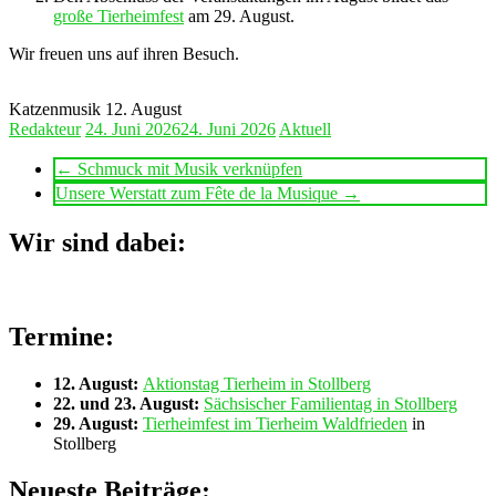
große Tierheimfest
am 29. August.
Wir freuen uns auf ihren Besuch.
Katzenmusik 12. August
Redakteur
24. Juni 2026
24. Juni 2026
Aktuell
←
Schmuck mit Musik verknüpfen
Unsere Werstatt zum Fête de la Musique
→
Wir sind dabei:
Termine:
12. August:
Aktionstag Tierheim in Stollberg
22. und 23. August:
Sächsischer Familientag in Stollberg
29. August:
Tierheimfest im Tierheim Waldfrieden
in
Stollberg
Neueste Beiträge: