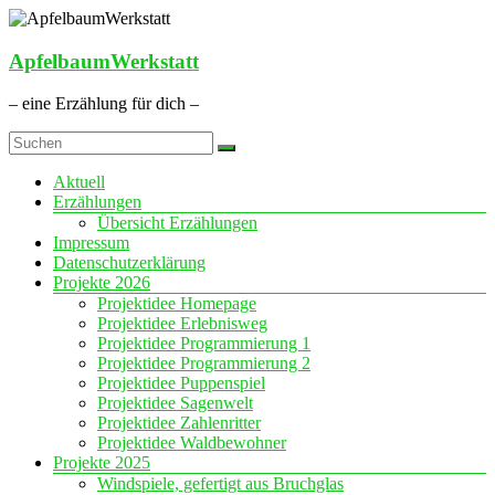
Zum
Inhalt
springen
ApfelbaumWerkstatt
– eine Erzählung für dich –
Menü
Aktuell
Erzählungen
Übersicht Erzählungen
Impressum
Datenschutzerklärung
Projekte 2026
Projektidee Homepage
Projektidee Erlebnisweg
Projektidee Programmierung 1
Projektidee Programmierung 2
Projektidee Puppenspiel
Projektidee Sagenwelt
Projektidee Zahlenritter
Projektidee Waldbewohner
Projekte 2025
Windspiele, gefertigt aus Bruchglas