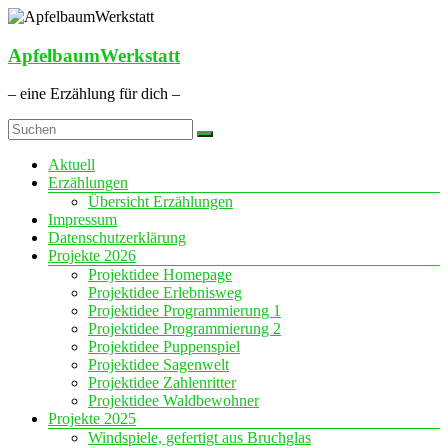
Zum
Inhalt
springen
ApfelbaumWerkstatt
– eine Erzählung für dich –
Menü
Aktuell
Erzählungen
Übersicht Erzählungen
Impressum
Datenschutzerklärung
Projekte 2026
Projektidee Homepage
Projektidee Erlebnisweg
Projektidee Programmierung 1
Projektidee Programmierung 2
Projektidee Puppenspiel
Projektidee Sagenwelt
Projektidee Zahlenritter
Projektidee Waldbewohner
Projekte 2025
Windspiele, gefertigt aus Bruchglas