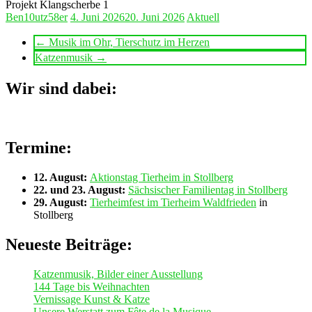
Projekt Klangscherbe 1
Ben10utz58er
4. Juni 2026
20. Juni 2026
Aktuell
←
Musik im Ohr, Tierschutz im Herzen
Katzenmusik
→
Wir sind dabei:
Termine:
12. August:
Aktionstag Tierheim in Stollberg
22. und 23. August:
Sächsischer Familientag in Stollberg
29. August:
Tierheimfest im Tierheim Waldfrieden
in
Stollberg
Neueste Beiträge:
Katzenmusik, Bilder einer Ausstellung
144 Tage bis Weihnachten
Vernissage Kunst & Katze
Unsere Werstatt zum Fête de la Musique