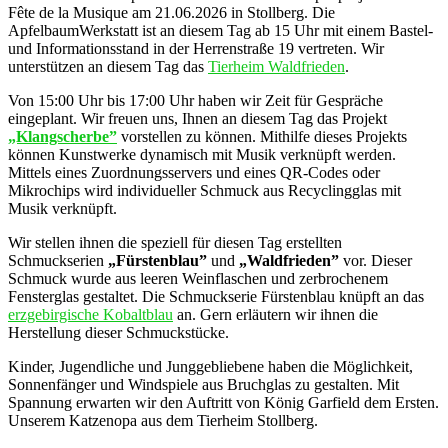
Fête de la Musique am 21.06.2026 in Stollberg. Die
ApfelbaumWerkstatt ist an diesem Tag ab 15 Uhr mit einem Bastel-
und Informationsstand in der Herrenstraße 19 vertreten. Wir
unterstützen an diesem Tag das
Tierheim Waldfrieden
.
Von 15:00 Uhr bis 17:00 Uhr haben wir Zeit für Gespräche
eingeplant. Wir freuen uns, Ihnen an diesem Tag das Projekt
„Klangscherbe”
vorstellen zu können. Mithilfe dieses Projekts
können Kunstwerke dynamisch mit Musik verknüpft werden.
Mittels eines Zuordnungsservers und eines QR-Codes oder
Mikrochips wird individueller Schmuck aus Recyclingglas mit
Musik verknüpft.
Wir stellen ihnen die speziell für diesen Tag erstellten
Schmuckserien
„Fürstenblau”
und
„Waldfrieden”
vor. Dieser
Schmuck wurde aus leeren Weinflaschen und zerbrochenem
Fensterglas gestaltet. Die Schmuckserie Fürstenblau knüpft an das
erzgebirgische Kobaltblau
an. Gern erläutern wir ihnen die
Herstellung dieser Schmuckstücke.
Kinder, Jugendliche und Junggebliebene haben die Möglichkeit,
Sonnenfänger und Windspiele aus Bruchglas zu gestalten. Mit
Spannung erwarten wir den Auftritt von König Garfield dem Ersten.
Unserem Katzenopa aus dem Tierheim Stollberg.