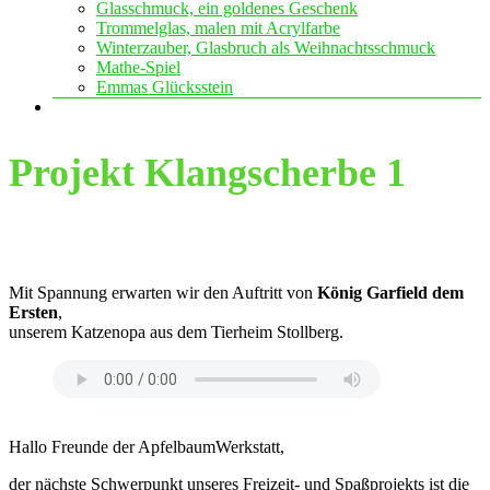
Glasschmuck, ein goldenes Geschenk
Trommelglas, malen mit Acrylfarbe
Winterzauber, Glasbruch als Weihnachtsschmuck
Mathe-Spiel
Emmas Glücksstein
Projekt Klangscherbe
1
Mit Spannung erwarten wir den Auftritt von
König Garfield dem
Ersten
,
unserem Katzenopa aus dem Tierheim Stollberg.
Hallo Freunde der ApfelbaumWerkstatt,
der nächste Schwerpunkt unseres Freizeit- und Spaßprojekts ist die