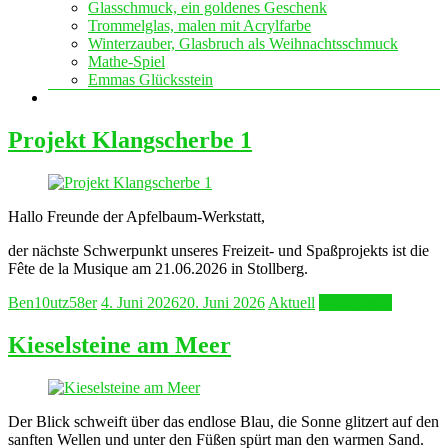
Glasschmuck, ein goldenes Geschenk
Trommelglas, malen mit Acrylfarbe
Winterzauber, Glasbruch als Weihnachtsschmuck
Mathe-Spiel
Emmas Glücksstein
Projekt Klangscherbe 1
Hallo Freunde der Apfelbaum-Werkstatt,
der nächste Schwerpunkt unseres Freizeit- und Spaßprojekts ist die
Fête de la Musique am 21.06.2026 in Stollberg.
Ben10utz58er
4. Juni 2026
20. Juni 2026
Aktuell
Weiterlesen
Kieselsteine am Meer
Der Blick schweift über das endlose Blau, die Sonne glitzert auf den
sanften Wellen und unter den Füßen spürt man den warmen Sand.