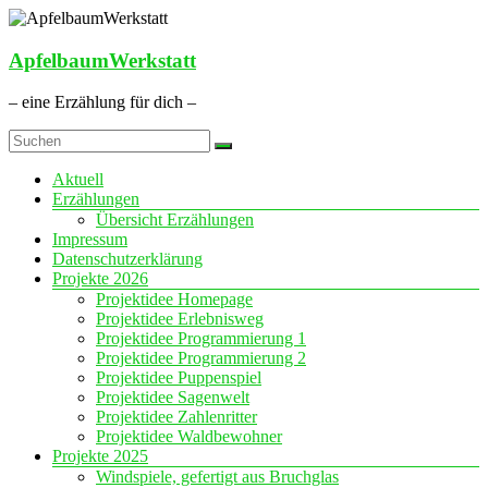
Zum
Inhalt
springen
ApfelbaumWerkstatt
– eine Erzählung für dich –
Menü
Aktuell
Erzählungen
Übersicht Erzählungen
Impressum
Datenschutzerklärung
Projekte 2026
Projektidee Homepage
Projektidee Erlebnisweg
Projektidee Programmierung 1
Projektidee Programmierung 2
Projektidee Puppenspiel
Projektidee Sagenwelt
Projektidee Zahlenritter
Projektidee Waldbewohner
Projekte 2025
Windspiele, gefertigt aus Bruchglas